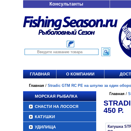
Консультанты
ГЛАВНАЯ
О КОМПАНИИ
ДОСТ
Главная
/
Stradic GTM RC PE на шпулю за один оборот 
Главная
/
S
МОРСКАЯ РЫБАЛКА
STRADI
СНАСТИ НА ЛОСОСЯ
450 Р.
КАТУШКИ
Катушка ST
УДИЛИЩА