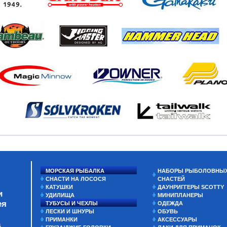
МОРСКАЯ РЫБАЛКА
НАБОРЫ РЫБОЛОВНЫ
СНАСТИ НА ЛОСОСЯ
СНАСТЕЙ
КАТУШКИ
ДАУНРИГГЕРЫ SCOTTY
и
УДИЛИЩА
МИНИПЛАНЕРЫ
ея
ТУБУСЫ И ЧЕХЛЫ
ОДЕЖДА
ЛЕСКИ И ШНУРЫ
ОБУВЬ
ПРИМАНКИ
АКСЕССУАРЫ
а