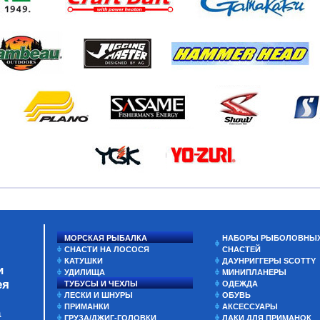
МОРСКАЯ РЫБАЛКА
НАБОРЫ РЫБОЛОВНЫ
СНАСТИ НА ЛОСОСЯ
СНАСТЕЙ
КАТУШКИ
ДАУНРИГГЕРЫ SCOTTY
и
УДИЛИЩА
МИНИПЛАНЕРЫ
ея
ТУБУСЫ И ЧЕХЛЫ
ОДЕЖДА
ЛЕСКИ И ШНУРЫ
ОБУВЬ
ПРИМАНКИ
АКСЕССУАРЫ
а
ГРУЗА/ДЖИГ-ГОЛОВКИ
ЛАКИ ДЛЯ ПРИМАНОК