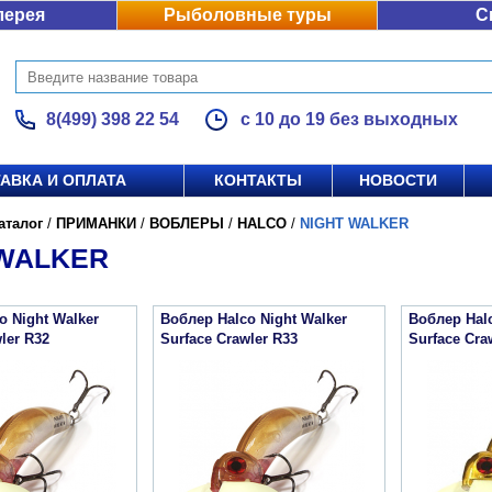
лерея
Рыболовные туры
С
8(499) 398 22 54
с 10 до 19 без выходных
АВКА И ОПЛАТА
КОНТАКТЫ
НОВОСТИ
аталог
/
ПРИМАНКИ
/
ВОБЛЕРЫ
/
HALCO
/
NIGHT WALKER
 WALKER
o Night Walker
Воблер Halco Night Walker
Воблер Halc
ler R32
Surface Crawler R33
Surface Cra