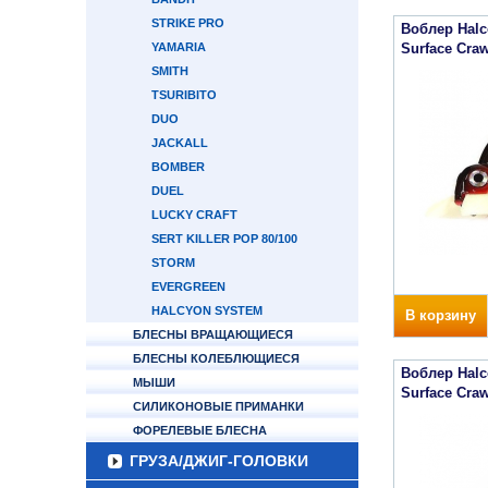
STRIKE PRO
Воблер Halc
YAMARIA
Surface Craw
SMITH
TSURIBITO
DUO
JACKALL
BOMBER
DUEL
LUCKY CRAFT
SERT KILLER POP 80/100
STORM
EVERGREEN
HALCYON SYSTEM
В корзину
БЛЕСНЫ ВРАЩАЮЩИЕСЯ
БЛЕСНЫ КОЛЕБЛЮЩИЕСЯ
Воблер Halc
МЫШИ
Surface Craw
СИЛИКОНОВЫЕ ПРИМАНКИ
ФОРЕЛЕВЫЕ БЛЕСНА
ГРУЗА/ДЖИГ-ГОЛОВКИ