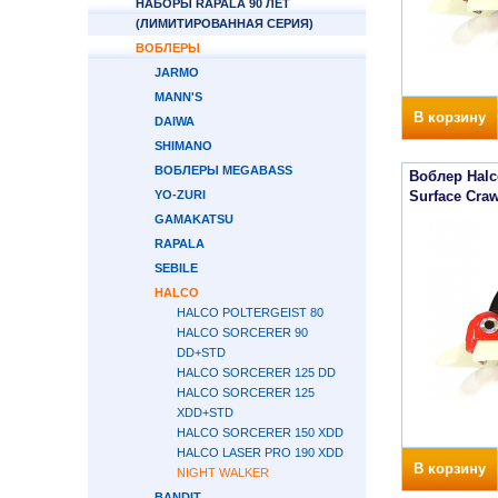
НАБОРЫ RAPALA 90 ЛЕТ
(ЛИМИТИРОВАННАЯ СЕРИЯ)
ВОБЛЕРЫ
JARMO
MANN'S
В корзину
DAIWA
SHIMANO
ВОБЛЕРЫ MEGABASS
Воблер Halc
YO-ZURI
Surface Craw
GAMAKATSU
RAPALA
SEBILE
HALCO
HALCO POLTERGEIST 80
HALCO SORCERER 90
DD+STD
HALCO SORCERER 125 DD
HALCO SORCERER 125
XDD+STD
HALCO SORCERER 150 XDD
HALCO LASER PRO 190 XDD
В корзину
NIGHT WALKER
BANDIT