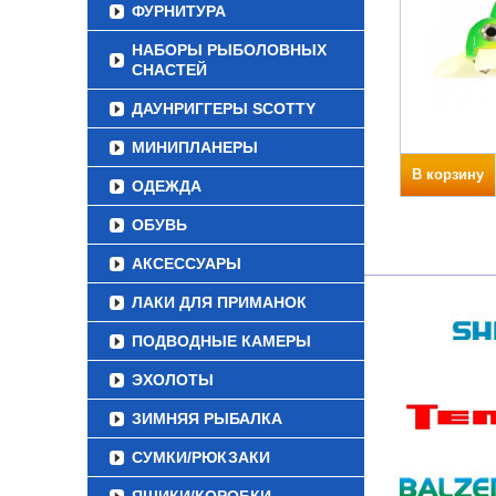
ФУРНИТУРА
НАБОРЫ РЫБОЛОВНЫХ
СНАСТЕЙ
ДАУНРИГГЕРЫ SCOTTY
МИНИПЛАНЕРЫ
В корзину
ОДЕЖДА
ОБУВЬ
АКСЕССУАРЫ
ЛАКИ ДЛЯ ПРИМАНОК
ПОДВОДНЫЕ КАМЕРЫ
ЭХОЛОТЫ
ЗИМНЯЯ РЫБАЛКА
СУМКИ/РЮКЗАКИ