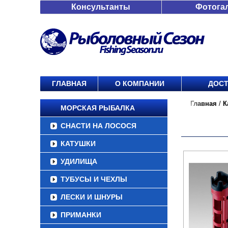
Консультанты
Фотога
ГЛАВНАЯ
О КОМПАНИИ
ДОСТ
Главная
/
К
МОРСКАЯ РЫБАЛКА
СНАСТИ НА ЛОСОСЯ
КАТУШКИ
УДИЛИЩА
ТУБУСЫ И ЧЕХЛЫ
ЛЕСКИ И ШНУРЫ
ПРИМАНКИ