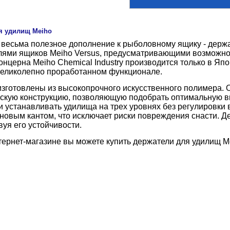
я удилищ Meiho
весьма полезное дополнение к рыболовному ящику - держа
ями ящиков Meiho Versus, предусматривающими возможнос
онцерна Meiho Chemical Industry производится только в Яп
великолепно проработанном функционале.
зготовлены из высокопрочного искусственного полимера.
скую конструкцию, позволяющую подобрать оптимальную вы
 устанавливать удилища на трех уровнях без регулировки 
новым кантом, что исключает риски повреждения снасти. 
вуя его устойчивости.
ернет-магазине вы можете купить держатели для удилищ M