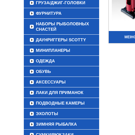
ГРУЗА/ДЖИГ-ГОЛОВКИ
ФУРНИТУРА
НАБОРЫ РЫБОЛОВНЫХ
СНАСТЕЙ
MEIH
ДАУНРИГГЕРЫ SCOTTY
МИНИПЛАНЕРЫ
ОДЕЖДА
ОБУВЬ
АКСЕССУАРЫ
ЛАКИ ДЛЯ ПРИМАНОК
ПОДВОДНЫЕ КАМЕРЫ
ЭХОЛОТЫ
ЗИМНЯЯ РЫБАЛКА
СУМКИ/РЮКЗАКИ