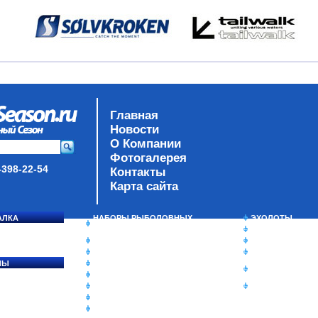
Главная
Новости
О Компании
Фотогалерея
-398-22-54
Контакты
Карта сайта
АЛКА
НАБОРЫ РЫБОЛОВНЫХ
ЭХОЛОТЫ
СОСЯ
СНАСТЕЙ
ЗИМНЯЯ РЫБАЛ
ДАУНРИГГЕРЫ SCOTTY
СУМКИ/РЮКЗАК
МИНИПЛАНЕРЫ
ЯЩИКИ/КОРОБК
ЛЫ
ОДЕЖДА
ИЗОТЕРМИЧЕСК
Ы
ОБУВЬ
КОНТЕЙНЕРЫ
АКСЕССУАРЫ
ОЧКИ
ОЛОВКИ
ЛАКИ ДЛЯ ПРИМАНОК
ПОДВОДНЫЕ КАМЕРЫ