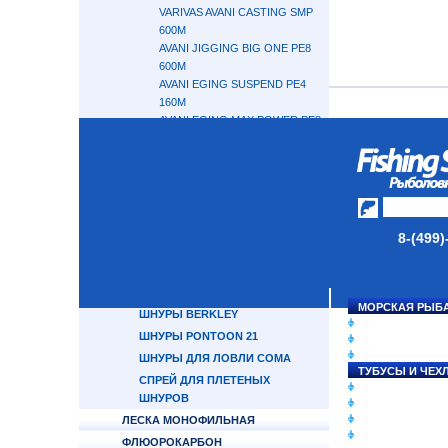
VARIVAS AVANI CASTING SMP
600М
AVANI JIGGING BIG ONE PE8
600M
AVANI EGING SUSPEND PE4
160M
AVANI EGING MAX POWER PE8
150M
ШНУРЫ DAIWA
ШНУРЫ SHIMANO
ШНУРЫ SUNLINE
ШНУРЫ YGK
8-(499)
ШНУРЫ OWNER
ШНУРЫ DUEL
ШНУРЫ POWER PRO
МОРСКАЯ РЫБ
ШНУРЫ BERKLEY
СНАСТИ НА ЛО
ШНУРЫ PONTOON 21
КАТУШКИ
УДИЛИЩА
ШНУРЫ ДЛЯ ЛОВЛИ СОМА
ТУБУСЫ И ЧЕХ
СПРЕЙ ДЛЯ ПЛЕТЕНЫХ
ЛЕСКИ И ШНУР
ШНУРОВ
ПРИМАНКИ
ГРУЗА/ДЖИГ-Г
ЛЕСКА МОНОФИЛЬНАЯ
ФУРНИТУРА
ФЛЮОРОКАРБОН