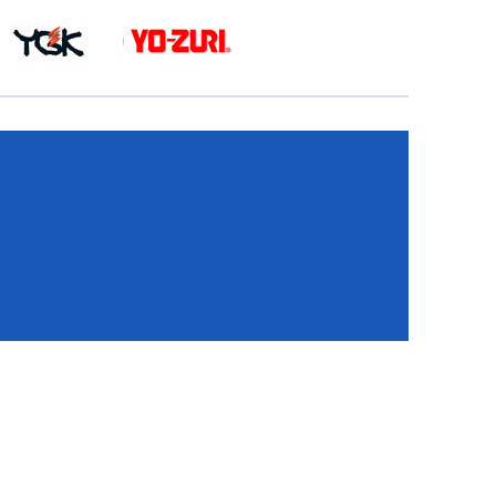
КА
И
И
ИЕ