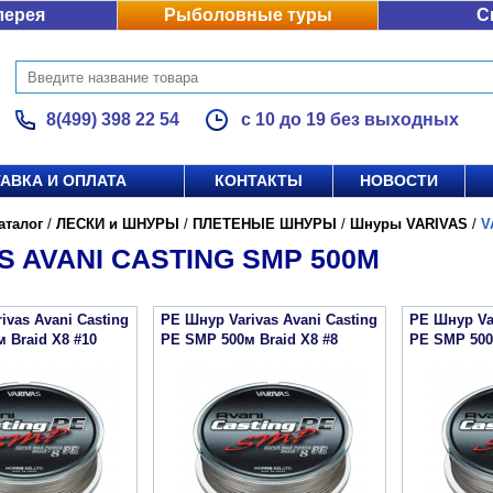
лерея
Рыболовные туры
С
8(499) 398 22 54
с 10 до 19 без выходных
АВКА И ОПЛАТА
КОНТАКТЫ
НОВОСТИ
аталог
/
ЛЕСКИ и ШНУРЫ
/
ПЛЕТЕНЫЕ ШНУРЫ
/
Шнуры VARIVAS
/
V
S AVANI CASTING SMP 500М
ivas Avani Casting
PE Шнур Varivas Avani Casting
PE Шнур Var
 Braid X8 #10
PE SMP 500м Braid X8 #8
PE SMP 500