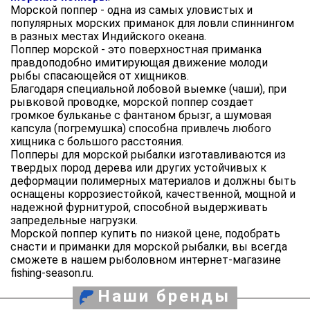
Морской поппер - одна из самых уловистых и
популярных морских приманок для ловли спиннингом
в разных местах Индийского океана.
Поппер морской - это поверхностная приманка
правдоподобно имитирующая движение молоди
рыбы спасающейся от хищников.
Благодаря специальной лобовой выемке (чаши), при
рывковой проводке, морской поппер создает
громкое бульканье с фантаном брызг, а шумовая
капсула (погремушка) способна привлечь любого
хищника с большого расстояния.
Попперы для морской рыбалки изготавливаются из
твердых пород дерева или других устойчивых к
деформации полимерных материалов и должны быть
оснащены коррозиестойкой, качественной, мощной и
надежной фурнитурой, способной выдерживать
запредельные нагрузки.
Морской поппер купить по низкой цене, подобрать
снасти и приманки для морской рыбалки, вы всегда
сможете в нашем рыболовном интернет-магазине
fishing-season.ru.
Наши бренды