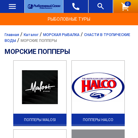
0
РЫБОЛОВНЫЕ ТУРЫ
/
/
/
Главная
Каталог
МОРСКАЯ РЫБАЛКА
СНАСТИ В ТРОПИЧЕСКИЕ
/
ВОДЫ
МОРСКИЕ ПОППЕРЫ
МОРСКИЕ ПОППЕРЫ
ПОППЕРЫ MALOSI
ПОППЕРЫ HALCO