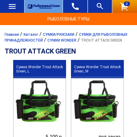
0
РЫБОЛОВНЫЕ ТУРЫ
/
/
/
Главная
Каталог
СУМКИ/РЮКЗАКИ
СУМКИ ДЛЯ РЫБОЛОВНЫХ
/
/
ПРИНАДЛЕЖНОСТЕЙ
СУМКИ WONDER
TROUT ATTACK GREEN
TROUT ATTACK GREEN
Сумка Wonder Trout Attack
Сумка Wonder Trout Attack
Green, L
Green, M
5 100 р.
под заказ