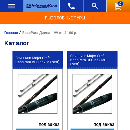
0
РЫБОЛОВНЫЕ ТУРЫ
/
Главная
BassPara Длина 1.99 от 4 100 р.
Каталог
Спиннинг Major Craft
Спиннинг Major Craft
BassPara BPC-662 MH
BassPara BPC-662 M (cast)
(cast)
под заказ
под заказ