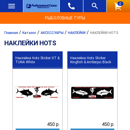
0
РЫБОЛОВНЫЕ ТУРЫ
/
/
/
/
Главная
Каталог
АКСЕССУАРЫ
НАКЛЕЙКИ
НАКЛЕЙКИ HOTS
НАКЛЕЙКИ HOTS
Наклейка Hots Sticker GT &
Наклейка Hots Sticker
TUNA White
Kingfish & Amberjac Black
450 р.
450 р.