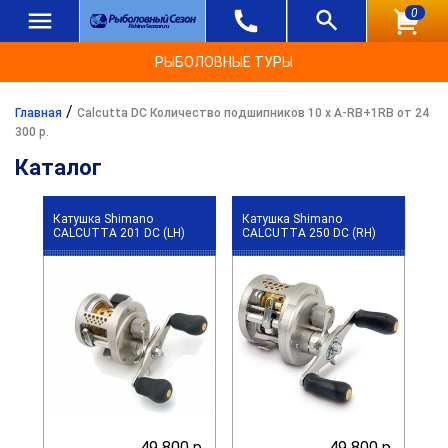
0
РЫБОЛОВНЫЕ ТУРЫ
/
Главная
Calcutta DC Количество подшипников 10 х A-RB+1RB от 24
300 р.
Каталог
Катушка Shimano
Катушка Shimano
CALCUTTA 201 DC (LH)
CALCUTTA 250 DC (RH)
49 800 р.
49 800 р.